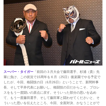
スーパー・タイガー
「前回の３月大会で藤田選手、杉浦（貴）先
輩に負け、この状況で15周年を６月（25日）後楽園でやる予定で
したが、今回、格闘技の日（6月26日）ということで、新間幹事
長、そして平井代表にお願いし、格闘技の日だからこそ、プロレ
スをもう一度闘いの原点に戻す。そういった部分の思いを込め
て、もう一度藤田選手、そして藤田軍と闘わせてくださいと、そ
ういった思いを伝えたところ、今回、全面対決、かなうことがで