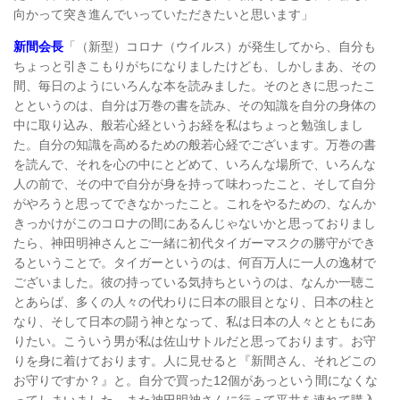
向かって突き進んでいっていただきたいと思います」
新間会長
「（新型）コロナ（ウイルス）が発生してから、自分も
ちょっと引きこもりがちになりましたけども、しかしまあ、その
間、毎日のようにいろんな本を読みました。そのときに思ったこ
とというのは、自分は万巻の書を読み、その知識を自分の身体の
中に取り込み、般若心経というお経を私はちょっと勉強しまし
た。自分の知識を高めるための般若心経でございます。万巻の書
を読んで、それを心の中にとどめて、いろんな場所で、いろんな
人の前で、その中で自分が身を持って味わったこと、そして自分
がやろうと思ってできなかったこと。これをやるための、なんか
きっかけがこのコロナの間にあるんじゃないかと思っておりまし
たら、神田明神さんとご一緒に初代タイガーマスクの勝守ができ
るということで。タイガーというのは、何百万人に一人の逸材で
ございました。彼の持っている気持ちというのは、なんか一聴こ
とあらば、多くの人々の代わりに日本の眼目となり、日本の柱と
なり、そして日本の闘う神となって、私は日本の人々とともにあ
りたい。こういう男が私は佐山サトルだと思っております。お守
りを身に着けております。人に見せると『新間さん、それどこの
お守りですか？』と。自分で買った12個があっという間になくな