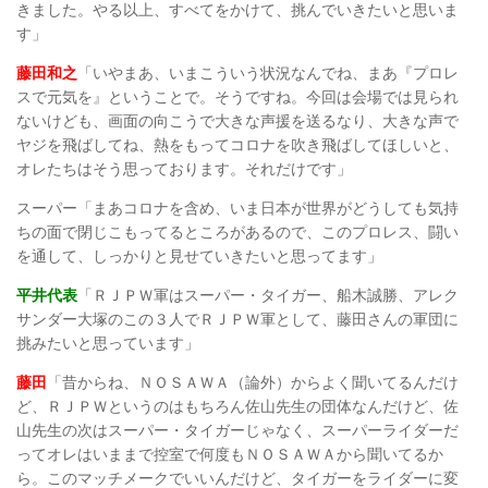
きました。やる以上、すべてをかけて、挑んでいきたいと思いま
す」
藤田和之
「いやまあ、いまこういう状況なんでね、まあ『プロレ
スで元気を』ということで。そうですね。今回は会場では見られ
ないけども、画面の向こうで大きな声援を送るなり、大きな声で
ヤジを飛ばしてね、熱をもってコロナを吹き飛ばしてほしいと、
オレたちはそう思っております。それだけです」
スーパー「まあコロナを含め、いま日本が世界がどうしても気持
ちの面で閉じこもってるところがあるので、このプロレス、闘い
を通して、しっかりと見せていきたいと思ってます」
平井代表
「ＲＪＰＷ軍はスーパー・タイガー、船木誠勝、アレク
サンダー大塚のこの３人でＲＪＰＷ軍として、藤田さんの軍団に
挑みたいと思っています」
藤田
「昔からね、ＮＯＳＡＷＡ（論外）からよく聞いてるんだけ
ど、ＲＪＰＷというのはもちろん佐山先生の団体なんだけど、佐
山先生の次はスーパー・タイガーじゃなく、スーパーライダーだ
ってオレはいままで控室で何度もＮＯＳＡＷＡから聞いてるか
ら。このマッチメークでいいんだけど、タイガーをライダーに変