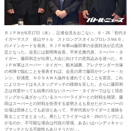
ＲＪＰＷが6月17日（水）、記者会見をおこない、６・26「初代タ
イガーマスク 佐山サトル ストロングスタイルプロレスVol.６」
のメインカードを発表、ＲＪＰＷ軍vs藤田軍の全面対決が正式決
定となった。会見には新間寿会長、平井丈雅代表、スーパー・タ
イガー、藤田和之が出席し大会に向けての意気込みを述べた。Ｒ
ＪＰＷ軍はスーパー・タイガー、船木誠勝、アレクサンダー大塚
の布陣で臨むことを発表すれば、会見の席で藤田がケンドー・カ
シン、杉浦貴、ＮＯＳＡＷＡ論外を連れてくることを宣言。これ
によりカードは８人タッグマッチの様相を呈した。さらに藤田和
之は何度やっても結果の出ないスーパー・タイガーではなく現在
リングから遠ざかっているスーパーライダーとの対戦を熱望。藤
田はスーパーとの対戦を拒否する姿勢さえも見せたがスーパーの
出場は団体としても必須とあって、平井代表がライダーと連絡を
取ることでまとまった。果たしてライダーは６・26のリングに上
がるのか、不可能な場合は代役の登場、あるいはハンディキャッ
プマッチとなる可能性もありそうだが…。