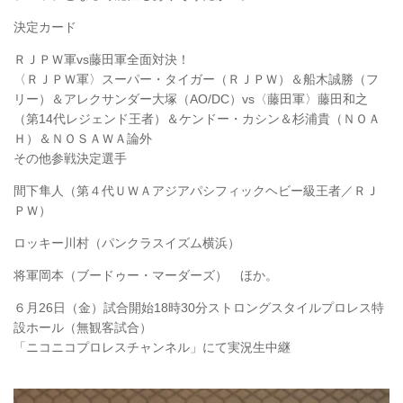
決定カード
ＲＪＰＷ軍vs藤田軍全面対決！
〈ＲＪＰＷ軍〉スーパー・タイガー（ＲＪＰＷ）＆船木誠勝（フ
リー）＆アレクサンダー大塚（AO/DC）vs〈藤田軍〉藤田和之
（第14代レジェンド王者）＆ケンドー・カシン＆杉浦貴（ＮＯＡ
Ｈ）＆ＮＯＳＡＷＡ論外
その他参戦決定選手
間下隼人（第４代ＵＷＡアジアパシフィックヘビー級王者／ＲＪ
ＰＷ）
ロッキー川村（パンクラスイズム横浜）
将軍岡本（ブードゥー・マーダーズ） ほか。
６月26日（金）試合開始18時30分ストロングスタイルプロレス特
設ホール（無観客試合）
「ニコニコプロレスチャンネル」にて実況生中継