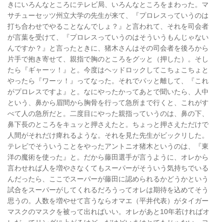
きにいろんなところにテレビ局、いろんなところをまわった。マ
サチューセッツ州立大学の先生が来て、『プロレスっていうのは
打ち合わせでやることなんでしょ？』と言われて、それを司会者
が言葉を受けて、『プロレスっていうのはそういうもんじゃない
んですか？』と言ったときに、猪木さんはその司会者を後ろから
片手で抱き寄せて、親指で胸のところをグッと（押した）。そし
たら『ギャーッ！』と。今度はヘッドロックしてこちょこちょと
やったら『ワーッ！』ってなった。それでパッと離して、『これ
がプロレスですよ』と。なにやったかってあとで聞いたら、人中
という、鼻から眉間から胸骨を行って急所まで行くと、これがす
べて人の急所だと。二度目にやった親指っていうのは、鼻の下、
鼻下長のところをキュッと押さえたと。ちょっと押さえただけで
人間がそれだけ痺れるような。それを見た先生がビックリした。
テレビでそういうことをやったアントニオ猪木というのは、『東
洋の魔術を使った』と。だから藤田選手が言うように、オレから
言わせれば人を増やさなくてもスーパーがそういう気持ちでいる
んだったら、ここでスーパーが藤田に認められるかどうかという
試合をスーパーがしてくれるだろうってオレは期待を込めてそう
思うの。人数を増やせて言うならオマエ（平井代表）がタイガー
マスクのマスクを被って出ればいい。オレがあと10年若ければオ