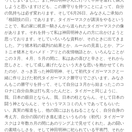
ってしまいました。また神田明神さんに行って平井を連れて購入
しようと思いますけども、この勝守りを持つことによって、自分
の気持ちは必ず変わります。そして6月26日、みなさんご承知の
『格闘技の日』であります。タイガーマスクが講演をやるという
ことで、私の家に梶原一騎さんから送られたタイガーマスクの像
があります。それを持って私は神田明神さんの方に出かけようと
思っております。そしていろいろな資料が、そのときに出てきま
した。アリ猪木戦の裁判の結果とか、ルールの見直しとか、アン
トニオ猪木とモハメド・アリとの友情物語とか、いろんなことが
この３月、４月、５月の間に、私はあの喜びと辛さと、それから
悲しさと、そして成し遂げたなという大きな思いを抱かせてくれ
たのが、さっき言った神田明神、そして初代タイガーマスクと一
緒に作り上げた初代タイガーマスク勝守りでございます。みなさ
んもこの勝守りを持って、そして自分は３月から始まったこのコ
ロナに自分自身は打ち克ったんだと。タイガーと同じように、
我、日本の眼目とならん、我、日本の柱とならん、そして日本の
闘う神とならんと、そういうマスコミの人々であってもらいた
い。真実の報道をし、他の国にはおもねることなく、自分自身の
考え方、自分の国の行き進む道というものを（初代）タイガーマ
スクは２年数カ月の間にあのリング上で見せてくれた。あの闘い
の素晴らしさを、そして神田明神に祀られている平将門、それか