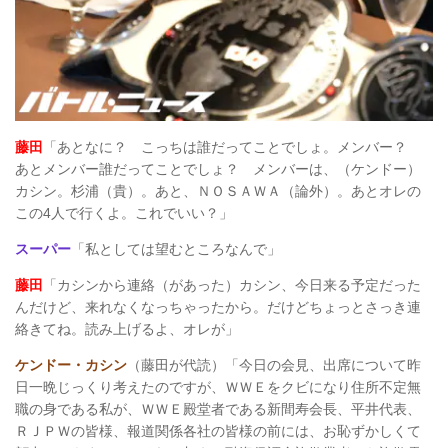
藤田
「あとなに？ こっちは誰だってことでしょ。メンバー？
あとメンバー誰だってことでしょ？ メンバーは、（ケンドー）
カシン。杉浦（貴）。あと、ＮＯＳＡＷＡ（論外）。あとオレの
この4人で行くよ。これでいい？」
スーパー
「私としては望むところなんで」
藤田
「カシンから連絡（があった）カシン、今日来る予定だった
んだけど、来れなくなっちゃったから。だけどちょっとさっき連
絡きてね。読み上げるよ、オレが」
ケンドー・カシン
（藤田が代読）「今日の会見、出席について昨
日一晩じっくり考えたのですが、ＷＷＥをクビになり住所不定無
職の身である私が、ＷＷＥ殿堂者である新間寿会長、平井代表、
ＲＪＰＷの皆様、報道関係各社の皆様の前には、お恥ずかしくて