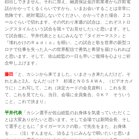
顔出しできません。それに加え、融資保証金詐欺業者から詐欺電
話がかかってくるくらいですから、いまお会いすることは非常に
危険です。絶対電話しないでください。かかってきた場合、２コ
ールぐらいで切れます。その代わり来週の試合は、これぞストロ
ングスタイルという試合を我々でお見せしたいと思います。そし
て試合後に、平井代表とともにみんなで『タイガーマスク』と
『壊れかけのＲａｄｉｏ』を唄い、この試合と歌を世界の新型コ
ロナで仕事を失った人への世界配信で勇気と希望を届けられれば
と思います。そして、佐山総監の一日も早いご復帰を心よりご祈
念申し上げます」
藤田
「と、カシンから来てました。いまさっき来たんだけど。そ
れとあと2人、なんだっけ？ 杉浦とＮＯＳＡＷＡ。（ビデオカメ
ラに）これ写して。これ（決定カードの会見資料）。これを見
て、これを見てたら、当日、会場に全員集合。ＯＫ？ そういう
こと。これで決まり」
平井代表
「カシン選手が佐山総監のお身体を気遣っていただくこ
とは大変ありがたいと思います。そして会場では新間会長、そし
て選手とともに『タイガーマスクの歌』で先生をまた、お身体
を……（泣）すんません、治るようにみんなで唄いたいと思いま