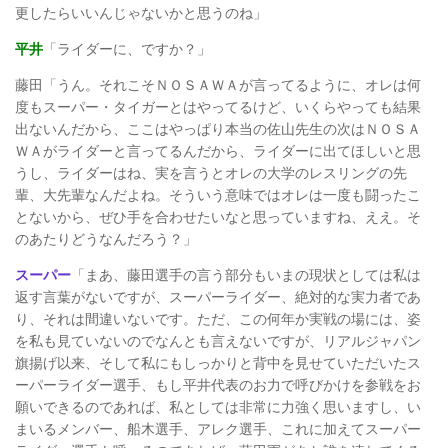
更したらいいんじゃないかと思うのね」
平井
「ライダーに、ですか？」
藤田「うん。それこそＮＯＳＡＷＡが言ってるように、オレは何
度もスーパー・タイガーとはやってるけど、いくらやっても結果
出ないんだから、ここはやっぱり本当の佐山先生の次はＮＯＳＡ
ＷＡがライダーと言ってるんだから、ライダーに出てほしいと思
うし、ライダーはね、実を言うとオレの大学のレスリングの先
輩、大先輩なんだよね。そういう意味ではオレは一度も闘ったこ
とないから、ぜひ手を合わせたいなと思っていますね、ええ。そ
のあたりどうなんだろう？」
スーパー
「まあ、藤田選手の言う部分もいまの現状としては私は
返す言葉がないですが、スーパーライダー、絶対的な実力者であ
り、それは間違いないです。ただ、この何年か実戦の場には、姿
を私も見ていないのでなんとも言えないですが、リアルジャパン
旗揚げ以来、そして私にもしっかりと背中を見せていただいたス
ーパーライダー選手、もし平井代表のお力で呼びかけを参戦をお
願いできるのであれば、私としては非常に力強く思いますし、い
まいるメンバー、船木選手、アレク選手、これに加えてスーパー