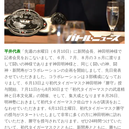
平井代表
「先週の水曜日（６月10日）に新間会長、神田明神様で
記者会見をおこないまして、６月、７月、８月の３ヵ月に渡りま
して闘いの神様であります神田明神様と、同じく闘いの神、闘
神・新間寿がコラボレーションの企画を開始しまして、先日発表
させていただきました。コラボレーションは３部構成になってお
りまして、６月13日より初代タイガーマスク神田明神『勝守』授
与開始、７月11日から8月30日まで『初代タイガーマスクの武道精
神と日本文化展』の開催、そして、集大成となります８月26日、
明神塾におきまして初代タイガーマスク佐山サトルが講演をおこ
なわせていただきます。6月13日土曜日、初代タイガーマスク勝守
の授与がスタートいたしまして非常に多くの方に神田明神に訪れ
ていただき、勝守を授与されております。ぜひ24時間つけていた
だいて、初代タイガーマスクとともに、新間寿とともに、勝ちに