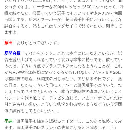
レだってリングに上がるけど、だけどいまはとてもじゃない、ヨ
タヨタですよ。ローラーを200回やったって300回やったって、呼
吸が続かない。藤田っていう選手はすごいって猪木さんから何回
も聞いてる。船木とスーパーが、藤田選手相手にどういうような
試合をするか、私もこれはリングサイドで見ていたい。期待して
ますよ」
藤田
「ありがとうございます」
新間会長
「それからカシン。これは本当にね、なんというか、試
合を盛り上げてくれるっていう能力は非常に持ってる、彼ってい
うのは。そういう点でプラスアルファになるようなことが、これ
からRJPWでは必要になってくるかもしれない。だから６月26日
は格闘技の原点、格闘技の日じゃない、アリ猪木の日ですよ、あ
の日は。だからそういう日にスーパーと藤田選手がどういう、た
とえ１分で２分でもいいから、本当に格闘技の真髄だというよう
なシーンを我々通じて、テレビを通じて、いまコロナでこれだけ
引き込もりが多い、こういう状況を打破するようなそういう雰囲
気の試合をしてもらいたい。」
平井
「藤田選手も強さを認めるライダーに、このあと連絡してみ
ます。藤田選手のレスリングの先輩になるとお聞きしました」