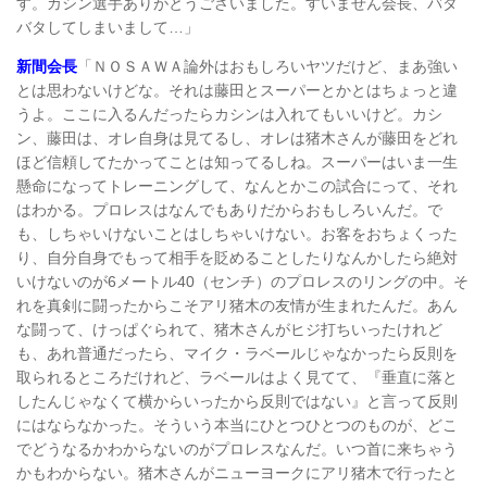
す。カシン選手ありがとうございました。すいません会長、バタ
バタしてしまいまして…」
新間会長
「ＮＯＳＡＷＡ論外はおもしろいヤツだけど、まあ強い
とは思わないけどな。それは藤田とスーパーとかとはちょっと違
うよ。ここに入るんだったらカシンは入れてもいいけど。カシ
ン、藤田は、オレ自身は見てるし、オレは猪木さんが藤田をどれ
ほど信頼してたかってことは知ってるしね。スーパーはいま一生
懸命になってトレーニングして、なんとかこの試合にって、それ
はわかる。プロレスはなんでもありだからおもしろいんだ。で
も、しちゃいけないことはしちゃいけない。お客をおちょくった
り、自分自身でもって相手を貶めることしたりなんかしたら絶対
いけないのが6メートル40（センチ）のプロレスのリングの中。そ
れを真剣に闘ったからこそアリ猪木の友情が生まれたんだ。あん
な闘って、けっぱぐられて、猪木さんがヒジ打ちいったけれど
も、あれ普通だったら、マイク・ラベールじゃなかったら反則を
取られるところだけれど、ラベールはよく見てて、『垂直に落と
したんじゃなくて横からいったから反則ではない』と言って反則
にはならなかった。そういう本当にひとつひとつのものが、どこ
でどうなるかわからないのがプロレスなんだ。いつ首に来ちゃう
かもわからない。猪木さんがニューヨークにアリ猪木で行ったと