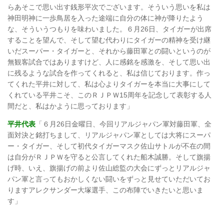
らあそこで思い出す銭形平次でございます。そういう思いを私は
神田明神に一歩鳥居を入った途端に自分の体に神が降りたよう
な、そういうつもりを味わいました。６月26日、タイガーが出席
することを望んで、そして望む代わりにタイガーの精神を受け継
いだスーパー・タイガーと、それから藤田軍との闘いというのが
無観客試合ではありますけど、人に感銘を感激を、そして思い出
に残るような試合を作ってくれると、私は信じております。作っ
てくれた平井に対して、私は心よりタイガーを本当に大事にして
くれている平井こそ、このＲＪＰＷ15周年を記念して表彰する人
間だと、私はかように思っております」
平井代表
「６月26日金曜日、今回リアルジャパン軍対藤田軍、全
面対決と銘打ちまして、リアルジャパン軍としては大将にスーパ
ー・タイガー、そして初代タイガーマスク佐山サトルが不在の間
は自分がＲＪＰＷを守ると公言してくれた船木誠勝。そして旗揚
げ時、いえ、旗揚げの前より佐山総監の大会にずっとリアルジャ
パン軍と言ってもおかしくない闘いをずっと見せていただいてお
りますアレクサンダー大塚選手、この布陣でいきたいと思いま
す」