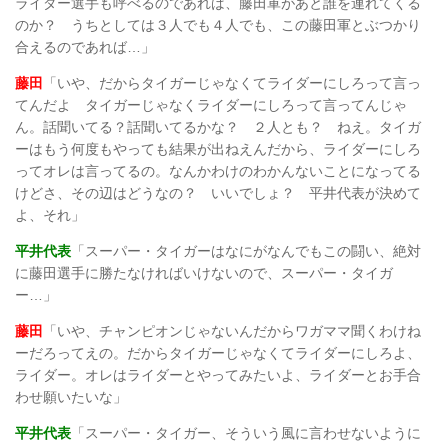
ライダー選手も呼べるのであれば、藤田軍があと誰を連れてくる
のか？ うちとしては３人でも４人でも、この藤田軍とぶつかり
合えるのであれば…」
藤田
「いや、だからタイガーじゃなくてライダーにしろって言っ
てんだよ タイガーじゃなくライダーにしろって言ってんじゃ
ん。話聞いてる？話聞いてるかな？ ２人とも？ ねえ。タイガ
ーはもう何度もやっても結果が出ねえんだから、ライダーにしろ
ってオレは言ってるの。なんかわけのわかんないことになってる
けどさ、その辺はどうなの？ いいでしょ？ 平井代表が決めて
よ、それ」
平井代表
「スーパー・タイガーはなにがなんでもこの闘い、絶対
に藤田選手に勝たなければいけないので、スーパー・タイガ
ー…」
藤田
「いや、チャンピオンじゃないんだからワガママ聞くわけね
ーだろってえの。だからタイガーじゃなくてライダーにしろよ、
ライダー。オレはライダーとやってみたいよ、ライダーとお手合
わせ願いたいな」
平井代表
「スーパー・タイガー、そういう風に言わせないように