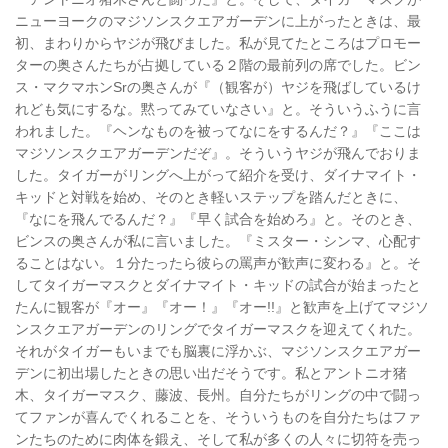
ニューヨークのマジソンスクエアガーデンに上がったときは、最
初、まわりからヤジが飛びました。私が見てたところはプロモー
ターの奥さんたちが占拠している２階の最前列の席でした。ビン
ス・マクマホンSrの奥さんが『（観客が）ヤジを飛ばしているけ
れども気にするな。黙ってみていなさい』と。そういうふうに言
われました。『ヘンなものを被ってなにをするんだ？』『ここは
マジソンスクエアガーデンだぞ』。そういうヤジが飛んでおりま
した。タイガーがリングへ上がって紹介を受け、ダイナマイト・
キッドと対戦を始め、そのとき軽いステップを踏んだときに、
『なにを飛んでるんだ？』『早く試合を始めろ』と。そのとき、
ビンスの奥さんが私に言いました。『ミスター・シンマ、心配す
ることはない。１分たったら彼らの罵声が歓声に変わる』と。そ
してタイガーマスクとダイナマイト・キッドの試合が始まったと
たんに観客が『オー』『オー！』『オー!!』と歓声を上げてマジソ
ンスクエアガーデンのリングでタイガーマスクを迎えてくれた。
それがタイガーもいまでも脳裏に浮かぶ、マジソンスクエアガー
デンに初出場したときの思い出だそうです。私とアントニオ猪
木、タイガーマスク、藤波、長州。自分たちがリングの中で闘っ
てファンが喜んでくれることを、そういうものを自分たちはファ
ンたちのために肉体を鍛え、そして私が多くの人々に切符を売っ