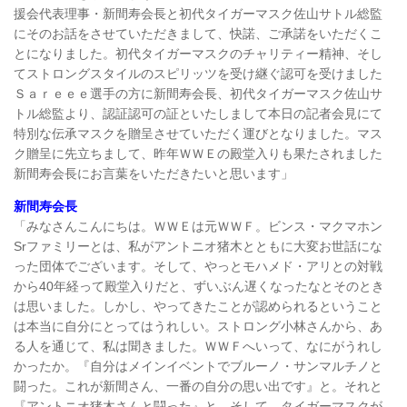
援会代表理事・新間寿会長と初代タイガーマスク佐山サトル総監
にそのお話をさせていただきまして、快諾、ご承諾をいただくこ
とになりました。初代タイガーマスクのチャリティー精神、そし
てストロングスタイルのスピリッツを受け継ぐ認可を受けました
Ｓａｒｅｅｅ選手の方に新間寿会長、初代タイガーマスク佐山サ
トル総監より、認証認可の証といたしまして本日の記者会見にて
特別な伝承マスクを贈呈させていただく運びとなりました。マス
ク贈呈に先立ちまして、昨年ＷＷＥの殿堂入りも果たされました
新間寿会長にお言葉をいただきたいと思います」
新間寿会長
「みなさんこんにちは。ＷＷＥは元ＷＷＦ。ビンス・マクマホン
Srファミリーとは、私がアントニオ猪木とともに大変お世話にな
った団体でございます。そして、やっとモハメド・アリとの対戦
から40年経って殿堂入りだと、ずいぶん遅くなったなとそのとき
は思いました。しかし、やってきたことが認められるということ
は本当に自分にとってはうれしい。ストロング小林さんから、あ
る人を通じて、私は聞きました。ＷＷＦへいって、なにがうれし
かったか。『自分はメインイベントでブルーノ・サンマルチノと
闘った。これが新間さん、一番の自分の思い出です』と。それと
『アントニオ猪木さんと闘った』と。そして、タイガーマスクが