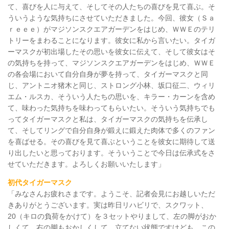
て、喜びを人に与えて、そしてその人たちの喜びを見て喜ぶ。そ
ういうような気持ちにさせていただきました。今回、彼女（Ｓａ
ｒｅｅｅ）がマジソンスクエアガーデンをはじめ、ＷＷＥのテリ
トリーをまわることになります。彼女に私から言いたい。タイガ
ーマスクが初出場したその思いを彼女に伝えて、そして彼女はそ
の気持ちを持って、マジソンスクエアガーデンをはじめ、ＷＷＥ
の各会場において自分自身が夢を持って、タイガーマスクと同
じ、アントニオ猪木と同じ、ストロング小林、坂口征二、ウィリ
エム・ルスカ、そういう人たちの思いを、キラー・カーンを含め
て、味わった気持ちを味わってもらいたい。そういう気持ちでも
ってタイガーマスクと私は、タイガーマスクの気持ちを伝承し
て、そしてリングで自分自身が鍛えに鍛えた肉体で多くのファン
を喜ばせる。その喜びを見て喜ぶということを彼女に期待して送
り出したいと思っております。そういうことで今日は伝承式をさ
せていただきます。よろしくお願いいたします」
初代タイガーマスク
「みなさんお疲れさまです。ようこそ、記者会見にお越しいただ
きありがとうございます。実は昨日リハビリで、スクワット、
20（キロの負荷をかけて）を３セットやりまして、左の脚がおか
しくて、右の脚もおかしくして、立てない状態ですけども、この