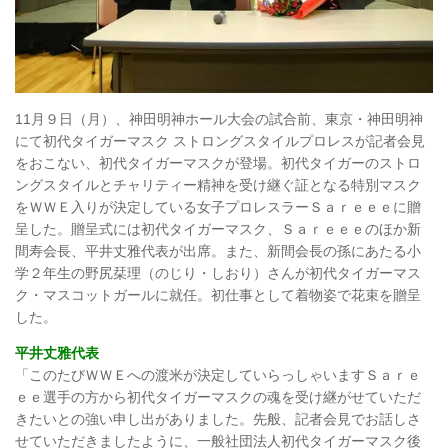
11月９日（月）、神田明神ホール大会の試合前、東京・神田明神
にて初代タイガーマスク ストロングスタイルプロレスが記者会見
をおこない、初代タイガーマスクが登場。初代タイガーのストロ
ングスタイルとチャリティー精神を受け継ぐ証となる特別マスク
をＷＷＥ入りが決定している女子プロレスラーＳａｒｅｅｅに贈
呈した。贈呈式には初代タイガーマスク、Ｓａｒｅｅｅのほか新
間寿会長、平井丈雅代表が出席。また、新間会長の孫にあたる小
学２年生の野尻栞理（のじり・しおり）さんが初代タイガーマス
ク・マスコットガールに就任。初仕事として着物姿で花束を贈呈
した。
平井丈雅代表
「このたびＷＷＥへの渡米が決定していらっしゃいますＳａｒｅ
ｅｅ選手の方から初代タイガーマスクの魂を受け継がせていただ
きたいとの強い申し出がありました。先般、記者会見でお話しさ
せていただきましたように、一般社団法人初代タイガーマスク後