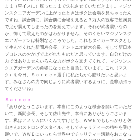
まま（車イスに）座ったままで失礼させていただきます。マジソ
ンスクエアガーデンに上がったときはボクは会場を見ちゃったん
ですね、試合前に。試合前に会場を見ると３万人の観客で超満員
で足が震えてしまったのを覚えています。それが武者震いなの
か、怖くて震えたのかはわかりません。そのくらいマジソンスク
エアガーデンは特別なところでした。これもタイガーマスクとし
て生んでくれた新間寿会長、アントニオ猪木会長、そして新日本
プロレスのおかげで上がれたものだと思っています。自分だけの
力ではありませんいろんな力がボクを支えてくれて、マジソンス
クエアガーデンの勇姿になったと自負しています。これ（マス
ク）を今日、Ｓａｒｅｅｅ選手に私たちから贈りたいと思いま
す。みなさんの力で同じように武者震いするように、是非頑張っ
てくださいね」
Ｓａｒｅｅｅ
「ありがとうございます。本当にこのような機会を開いていただ
いて、新間会長、そして佐山先生、本当にありがとうございま
す。私はアメリカにいくんですけども、ＷＷＥでもしっかりと佐
山さんのストロングスタイル、そしてチャリティーの精神を受け
継いで、ＷＷＥにいったら世界中でチャリティー活動をおこなっ