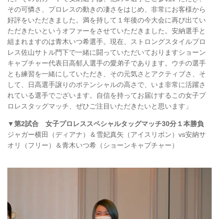
その可憐さ、プロレスの動きの凄さをはじめ、非常にお客様から
好評をいただきました。満を持して１年後の今大会に再び出てい
ただきたいというオファーをさせていただきました。安納選手と
組まれますのは青木いつ希選手。現在、ストロングスタイルプロ
レス佐山サトル門下で一緒に闘っていただいておりますショーン
キャプチャー代表日高郁人選手の愛弟子であります。ウチの選手
とも練習を一緒にしていただき、その元気さとアクティブさ、そ
して、日高選手譲りのポテンシャルの高さで、いま非常に活躍さ
れている選手でございます。自信を持ってお届けするこの女子プ
ロレスタッグマッチ、ぜひご注目いただきたいと思います」
▼第2試合 女子プロレススペシャルタッグマッチ30分１本勝負
ジャガー横田（ディアナ）＆雪妃真矢（アイスリボン）vs安納サ
オリ（フリー）＆青木いつ希（ショーンキャプチャー）