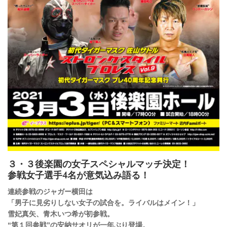
３・３後楽園の女子スペシャルマッチ決定！
参戦女子選手4名が意気込み語る！
連続参戦のジャガー横田は
「男子に見劣りしない女子の試合を。ライバルはメイン！」
雪妃真矢、青木いつ希が初参戦。
“第１回参戦”の安納サオリが一年ぶり登場。