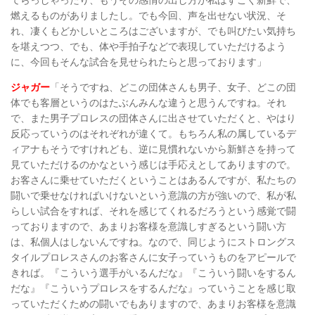
燃えるものがありましたし。でも今回、声を出せない状況、そ
れ、凄くもどかしいところはございますが、でも叫びたい気持ち
を堪えつつ、でも、体や手拍子などで表現していただけるよう
に、今回もそんな試合を見せられたらと思っております」
ジャガー
「そうですね、どこの団体さんも男子、女子、どこの団
体でも客層というのはたぶんみんな違うと思うんですね。それ
で、また男子プロレスの団体さんに出させていただくと、やはり
反応っていうのはそれぞれが違くて。もちろん私の属しているデ
ィアナもそうですけれども、逆に見慣れないから新鮮さを持って
見ていただけるのかなという感じは手応えとしてありますので。
お客さんに乗せていただくということはあるんですが、私たちの
闘いで乗せなければいけないという意識の方が強いので、私が私
らしい試合をすれば、それを感じてくれるだろうという感覚で闘
っておりますので、あまりお客様を意識しすぎるという闘い方
は、私個人はしないんですね。なので、同じようにストロングス
タイルプロレスさんのお客さんに女子っていうものをアピールで
きれば。『こういう選手がいるんだな』『こういう闘いをするん
だな』『こういうプロレスをするんだな』っていうことを感じ取
っていただくための闘いでもありますので、あまりお客様を意識