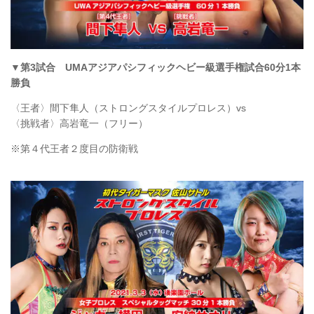
▼
第3試合
UMAアジアパシフィックヘビー級選手権試合60分1本
勝負
〈王者〉間下隼人（ストロングスタイルプロレス）vs
〈挑戦者〉高岩竜一（フリー）
※第４代王者２度目の防衛戦