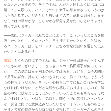
かなと思いますので。そうですね、ふだんと同じようにボコボコ
蹴ってぶん殴って、ハイ。その中に女子の華やかさっていうのは
もちろん見ていただきたいと思いますので、武骨な部分と、女子
ならではの華やかな、しなやかな部分を見せたいなというふうに
思っております」
――雪妃はジャガーと組むことによって、こういったところを勉
強したいとか、こういったところを押さえたいということはあ
る？ ジャガーは、初パートナーとなる雪妃に闘いを通して伝え
たいことはあるか？
雪妃
「もう今の時点でですね、私、ジャガー横田選手から学んで
いるものがございまして、さっきジャガー横田選手が仰ってい
た、『この試合は女子同士の闘いではあるけれども、女子の闘い
で男子の試合に挑んでいるつもりだ』と、仰っていた。そういう
心の持ちようだとか、そういう心持ちはすでに私がこれから学ば
なければいけないことだと先程から感じております。なので、試
合の中では技がどうこうとか、そういったことももちろんそうな
んですけれども、やはり、気持ち。闘う上での気持ちだったりと
か、試合に向ける意気込みだったりとか、そういったものをこっ
そりと控室の時点からジロジロと凝視して、ジャガーさんの考え