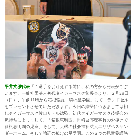
平井丈雅代表
「４選手をお迎えする前に、私の方から発表がござ
います。一般社団法人初代タイガーマスク後援会より、２月28日
（日）、午前11時から箱根強羅「暁の星学園」にて、ランドセル
をプレゼントさせていただきます。今回の贈呈につきましては初
代タイガーマスク佐山サトル総監、初代タイガーマスク後援会の
気持ちによりまして、「箱根恵明園」田崎吾郎理事長のお導きで
箱根恵明園の児童、そして、大磯の社会福祉法人エリザベスサン
ダーホーム、そして強羅の暁けの星学園。この３つの児童養護施