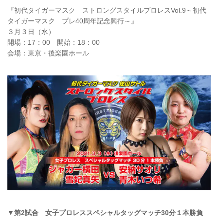
『初代タイガーマスク ストロングスタイルプロレスVol.9～初代
タイガーマスク プレ40周年記念興行～』
３月３日（水）
開場：17：00 開始：18：00
会場：東京・後楽園ホール
▼第2試合 女子プロレススペシャルタッグマッチ30分１本勝負