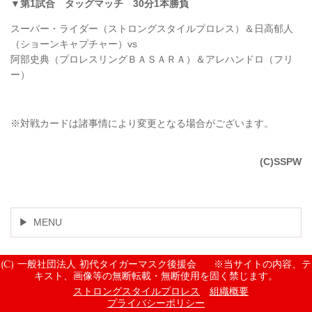
▼第1試合 タッグマッチ 30分1本勝負
スーパー・ライダー（ストロングスタイルプロレス）＆日高郁人
（ショーンキャプチャー）vs
阿部史典（プロレスリングＢＡＳＡＲＡ）＆アレハンドロ（フリ
ー）
※対戦カードは諸事情により変更となる場合がございます。
(C)SSPW
MENU
(C) 一般社団法人 初代タイガーマスク後援会 ※当サイトの内容、テ
キスト、画像等の無断転載・無断使用を固く禁じます。
ストロングスタイルプロレス
組織概要
プライバシーポリシー