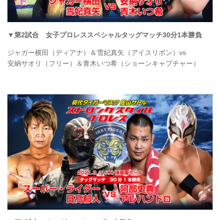
▼
第2試合
女子プロレススペシャルタッグマッチ30分1本勝負
ジャガー横田（ディアナ）＆雪妃真矢（アイスリボン）vs
安納サオリ（フリー）＆青木いつ希（ショーンキャプチャー）