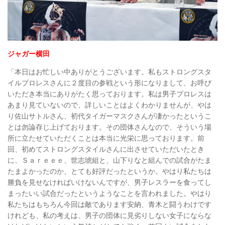
ジャガー横田
「本日はお忙しい中ありがとうございます。私もストロングスタ
イルプロレスさんに２度目の参戦という形になりまして、お呼び
いただき本当にありがたく思っております。私は男子プロレスは
あまり見ていないので、詳しいことはよくわかりませんが、やは
り佐山サトルさん、初代タイガーマスクさんが凄かったというこ
とは勿論存じ上げております。その団体さんなので、そういう場
所に立たせていただくことは本当に光栄に思っております。前
回、初めてストロングスタイルさんに出させていただいたとき
に、Ｓａｒｅｅｅ、世志琥組と、山下りなと組んでの試合がたま
たまよかったのか、とても好評だったというか。やはり私たちは
勝負を見せなければいけないんですが、男子レスラーを食ってし
まったいい試合だったというようなことを言われました。やはり
私たちはもちろん今回は敵であります安納、青木と闘うわけです
けれども、私の考えは、男子の団体に見劣りしない女子にならな