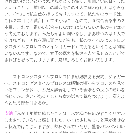
ければいけないという気持ちがとても強く、前回よい試合をした
ということは、前回以上の試合をこの４人で闘わなければならな
い。それには私自信を持っておりますので。私たちのカードは、
これ２本目（２試合目）ですかね？ なので、５試合ある中の２
本目、これが一番いい試合をしなければならないと私の中ではそ
う考えております。私たちがよい闘いをし、まあ勝つのは１人で
すけれども、それを頭に置きながらも、私のライバルはストロン
グスタイルプロレスのメイン（カード）であるということは間違
いないんです。なので、女子の底力を私達４人で見せることがで
きればと思っておりまます。是非よろしくお願い致します」
――ストロングスタイルプロレスに参戦経験ある安納、ジャガー
へ。ストロングスタイルプロレスは昭和の頃からプロレスを見て
いるファンが多い。ふだん試合をしている会場との反応の違いを
感じるか。違いがあるとしたら次の試合で気をつけよう、変えよ
うと思う部分はあるか。
安納
「私が１年前に感じたことは、お客様の反応がすごくリアル
に出されているなと感じました。いまは少しちょっと声が出せな
い状況ではございますが、熱狂されていたり、壁をバンバン叩い
てらっしゃったり、もうその感情の出し方が私はすごく新鮮で、