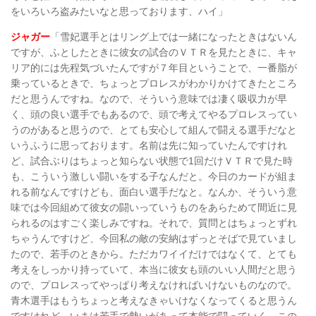
をいろいろ盗みたいなと思っております、ハイ」
ジャガー
「雪妃選手とはリング上では一緒になったときはないん
ですが、ふとしたときに彼女の試合のＶＴＲを見たときに、キャ
リア的には先程気づいたんですが７年目ということで、一番脂が
乗っているときで、ちょっとプロレスがわかりかけてきたところ
だと思うんですね。なので、そういう意味では凄く吸収力が早
く、頭の良い選手でもあるので、頭で考えてやるプロレスってい
うのがあると思うので、とても安心して組んで闘える選手だなと
いうふうに思っております。名前は先に知っていたんですけれ
ど、試合ぶりはちょっと知らない状態で1回だけＶＴＲで見た時
も、こういう激しい闘いをする子なんだと。今日のカードが組ま
れる前なんですけども、面白い選手だなと。なんか、そういう意
味では今回組めて彼女の闘いっていうものをあらためて間近に見
られるのはすごく楽しみですね。それで、質問とはちょっとずれ
ちゃうんですけど、今回私の敵の安納はずっとそばで見ていまし
たので、若手のときから。ただカワイイだけではなくて、とても
考えをしっかり持っていて、本当に彼女も頭のいい人間だと思う
ので、プロレスってやっぱり考えなければいけないものなので。
青木選手はもうちょっと考えなきゃいけなくなってくると思うん
ですけれど、いまは若手で勢いがあって本能で闘っていく。この