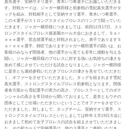
真矢選手、安納サオリ選手、青木いつ希選手にお越しいただきま
す。対戦カードは、ジャガー横田様と初参戦の雪妃真矢選手がタ
ッグを組み、対戦相手として安納サオリ選手、青木いつ希選手。
この４選手がストロングスタイルプロレスのリングで闘っていた
だきます。ジャガー横田様につきましては、前回12月17日、スト
ロングスタイルプロレス後楽園ホール大会におきまして、Ｓａｒ
ｅｅｅ選手、世志琥選手組と対戦されました。弟子でありますＳ
ａｒｅｅｅ選手、師匠でありますジャガー横田選手の闘いは、お
客様のみならず関係者、他の選手から見ても非常に感動を与える
闘い。ジャガー横田様のプロレスに対する強いお気持ちの凄さを
改めて感じさせていただける試合となりました。ジャガー横田様
に是非とも連続参戦いただきプロレスの凄さを見せていただきた
く、オファーをさせていただきました。タッグを組まれます雪妃
真矢選手、ストロングスタイルプロレス初参戦となります。関係
者各方面から雪妃選手の実力の高さ、プロレスラーとしてのポテ
ンシャルの高さを常日頃から聞いておりまして、是非ともウチの
団体としてご出場いただきたいということでオファーをさせてい
ただきました。対しまして、タッグチーム、安納サオリ選手、ス
トロングスタイルプロレスといたしましては昨年３月19日大会に
おきまして初めて女子プロレスの試合を組まさせていただきまし
た。その初カードで安納選手は、他の３選手とご参戦いただき、