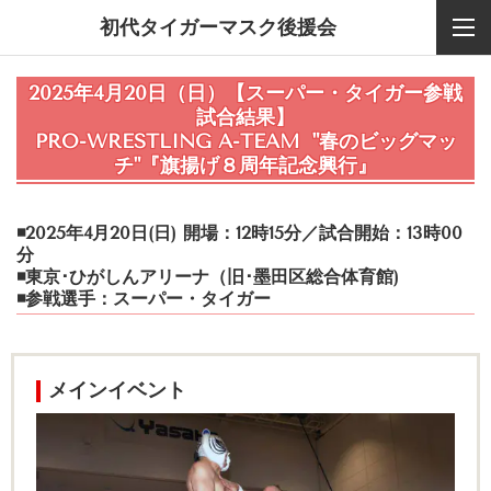
初代タイガーマスク後援会
2025年4月20日（日）
【スーパー・タイガー参戦
試合結果】
PRO-WRESTLING A-TEAM
"春のビッグマッ
チ"『旗揚げ８周年記念興行』
◾️2025年4月20日(日) 開場：12時15分／試合開始：13時00
分
◾️東京･ひがしんアリーナ（旧･墨田区総合体育館)
◾️参戦選手：スーパー・タイガー
メインイベント