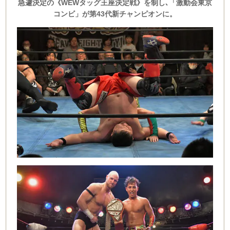
急遽決定の《WEWタッグ王座決定戦》を制し､
「激動会東京
コンビ」が第43代新チャンピオンに。