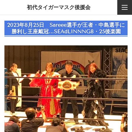
初代タイガーマスク後援会
2023年8月25日
Sareee選手が王者・中島選手に
勝利し王座戴冠
…
SEAdLINNNG
8・25後楽園